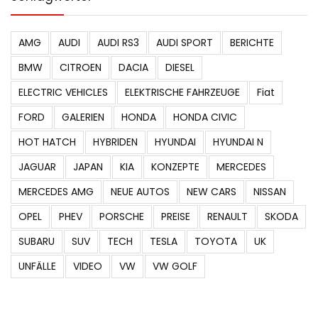
AMG
AUDI
AUDI RS3
AUDI SPORT
BERICHTE
BMW
CITROEN
DACIA
DIESEL
ELECTRIC VEHICLES
ELEKTRISCHE FAHRZEUGE
Fiat
FORD
GALERIEN
HONDA
HONDA CIVIC
HOT HATCH
HYBRIDEN
HYUNDAI
HYUNDAI N
JAGUAR
JAPAN
KIA
KONZEPTE
MERCEDES
MERCEDES AMG
NEUE AUTOS
NEW CARS
NISSAN
OPEL
PHEV
PORSCHE
PREISE
RENAULT
SKODA
SUBARU
SUV
TECH
TESLA
TOYOTA
UK
UNFÄLLE
VIDEO
VW
VW GOLF