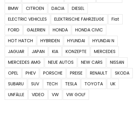
BMW
CITROEN
DACIA
DIESEL
ELECTRIC VEHICLES
ELEKTRISCHE FAHRZEUGE
Fiat
FORD
GALERIEN
HONDA
HONDA CIVIC
HOT HATCH
HYBRIDEN
HYUNDAI
HYUNDAI N
JAGUAR
JAPAN
KIA
KONZEPTE
MERCEDES
MERCEDES AMG
NEUE AUTOS
NEW CARS
NISSAN
OPEL
PHEV
PORSCHE
PREISE
RENAULT
SKODA
SUBARU
SUV
TECH
TESLA
TOYOTA
UK
UNFÄLLE
VIDEO
VW
VW GOLF