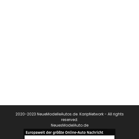
2020-2023 NeueModelleAutos.de. KaripNetwork - All rights
reserved.
NeuesModelAuto.de