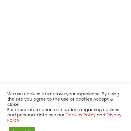
We use cookies to improve your experience. By using
the site you agree to the use of cookies Accept &
close
For more information and options regarding cookies
and personal data see our
Cookies Policy
and
Privacy
2020-2023 NeueModelleAutos.de. KaripNetwork - All rights
Policy
reserved.
NeuesModelAuto.de