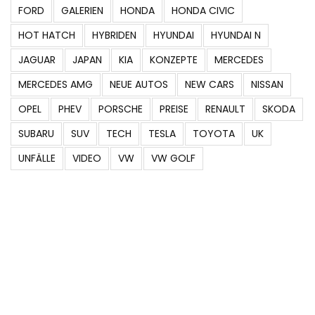
FORD
GALERIEN
HONDA
HONDA CIVIC
HOT HATCH
HYBRIDEN
HYUNDAI
HYUNDAI N
JAGUAR
JAPAN
KIA
KONZEPTE
MERCEDES
MERCEDES AMG
NEUE AUTOS
NEW CARS
NISSAN
OPEL
PHEV
PORSCHE
PREISE
RENAULT
SKODA
SUBARU
SUV
TECH
TESLA
TOYOTA
UK
UNFÄLLE
VIDEO
VW
VW GOLF