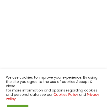
We use cookies to improve your experience. By using
the site you agree to the use of cookies Accept &
2020-2023 NeueModelleAutos.de. KaripNetwork - All rights
close
reserved.
For more information and options regarding cookies
NeuesModelAuto.de
and personal data see our
Cookies Policy
and
Privacy
Policy