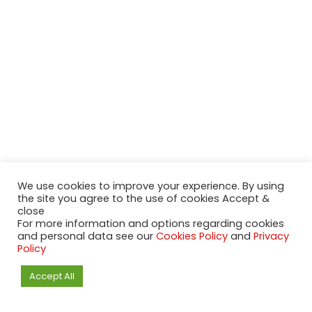
We use cookies to improve your experience. By using
the site you agree to the use of cookies Accept &
close
For more information and options regarding cookies
and personal data see our
Cookies Policy
and
Privacy
Policy
Accept All
2020-2023 NeueModelleAutos.de. KaripNetwork - All rights
reserved.
NeuesModelAuto.de