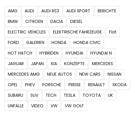
AMG
AUDI
AUDI RS3
AUDI SPORT
BERICHTE
BMW
CITROEN
DACIA
DIESEL
ELECTRIC VEHICLES
ELEKTRISCHE FAHRZEUGE
Fiat
FORD
GALERIEN
HONDA
HONDA CIVIC
HOT HATCH
HYBRIDEN
HYUNDAI
HYUNDAI N
JAGUAR
JAPAN
KIA
KONZEPTE
MERCEDES
MERCEDES AMG
NEUE AUTOS
NEW CARS
NISSAN
OPEL
PHEV
PORSCHE
PREISE
RENAULT
SKODA
SUBARU
SUV
TECH
TESLA
TOYOTA
UK
UNFÄLLE
VIDEO
VW
VW GOLF