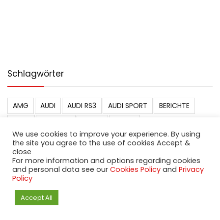
Schlagwörter
AMG
AUDI
AUDI RS3
AUDI SPORT
BERICHTE
BMW
CITROEN
DACIA
DIESEL
We use cookies to improve your experience. By using
ELECTRIC VEHICLES
ELEKTRISCHE FAHRZEUGE
Fiat
the site you agree to the use of cookies Accept &
close
FORD
GALERIEN
HONDA
HONDA CIVIC
For more information and options regarding cookies
and personal data see our
Cookies Policy
and
Privacy
HOT HATCH
HYBRIDEN
HYUNDAI
HYUNDAI N
Policy
JAGUAR
JAPAN
KIA
KONZEPTE
MERCEDES
Accept All
MERCEDES AMG
NEUE AUTOS
NEW CARS
NISSAN