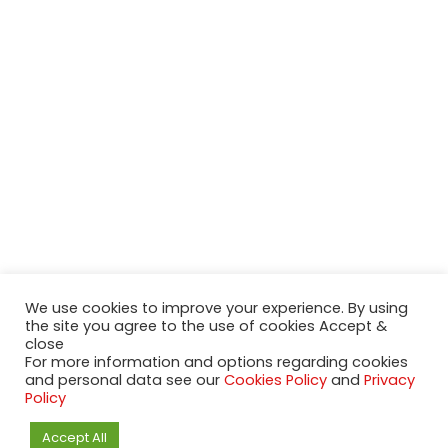
We use cookies to improve your experience. By using
the site you agree to the use of cookies Accept &
close
For more information and options regarding cookies
and personal data see our
Cookies Policy
and
Privacy
Policy
2020-2023 NeueModelleAutos.de. KaripNetwork - All rights
reserved.
Accept All
NeuesModelAuto.de