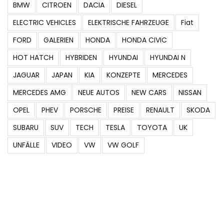
BMW
CITROEN
DACIA
DIESEL
ELECTRIC VEHICLES
ELEKTRISCHE FAHRZEUGE
Fiat
FORD
GALERIEN
HONDA
HONDA CIVIC
HOT HATCH
HYBRIDEN
HYUNDAI
HYUNDAI N
JAGUAR
JAPAN
KIA
KONZEPTE
MERCEDES
MERCEDES AMG
NEUE AUTOS
NEW CARS
NISSAN
OPEL
PHEV
PORSCHE
PREISE
RENAULT
SKODA
SUBARU
SUV
TECH
TESLA
TOYOTA
UK
UNFÄLLE
VIDEO
VW
VW GOLF