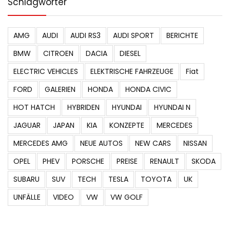
Schlagwörter
AMG
AUDI
AUDI RS3
AUDI SPORT
BERICHTE
BMW
CITROEN
DACIA
DIESEL
ELECTRIC VEHICLES
ELEKTRISCHE FAHRZEUGE
Fiat
FORD
GALERIEN
HONDA
HONDA CIVIC
HOT HATCH
HYBRIDEN
HYUNDAI
HYUNDAI N
JAGUAR
JAPAN
KIA
KONZEPTE
MERCEDES
MERCEDES AMG
NEUE AUTOS
NEW CARS
NISSAN
OPEL
PHEV
PORSCHE
PREISE
RENAULT
SKODA
SUBARU
SUV
TECH
TESLA
TOYOTA
UK
UNFÄLLE
VIDEO
VW
VW GOLF