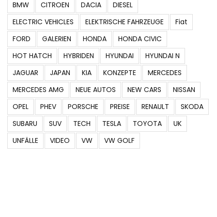
BMW
CITROEN
DACIA
DIESEL
ELECTRIC VEHICLES
ELEKTRISCHE FAHRZEUGE
Fiat
FORD
GALERIEN
HONDA
HONDA CIVIC
HOT HATCH
HYBRIDEN
HYUNDAI
HYUNDAI N
JAGUAR
JAPAN
KIA
KONZEPTE
MERCEDES
MERCEDES AMG
NEUE AUTOS
NEW CARS
NISSAN
OPEL
PHEV
PORSCHE
PREISE
RENAULT
SKODA
SUBARU
SUV
TECH
TESLA
TOYOTA
UK
UNFÄLLE
VIDEO
VW
VW GOLF