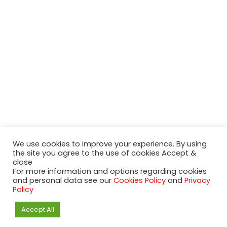
We use cookies to improve your experience. By using
the site you agree to the use of cookies Accept &
close
For more information and options regarding cookies
and personal data see our
Cookies Policy
and
Privacy
2020-2023 NeueModelleAutos.de. KaripNetwork - All rights
Policy
reserved.
NeuesModelAuto.de
Accept All