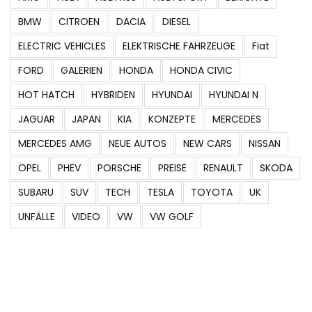
BMW
CITROEN
DACIA
DIESEL
ELECTRIC VEHICLES
ELEKTRISCHE FAHRZEUGE
Fiat
FORD
GALERIEN
HONDA
HONDA CIVIC
HOT HATCH
HYBRIDEN
HYUNDAI
HYUNDAI N
JAGUAR
JAPAN
KIA
KONZEPTE
MERCEDES
MERCEDES AMG
NEUE AUTOS
NEW CARS
NISSAN
OPEL
PHEV
PORSCHE
PREISE
RENAULT
SKODA
SUBARU
SUV
TECH
TESLA
TOYOTA
UK
UNFÄLLE
VIDEO
VW
VW GOLF