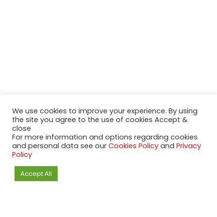
We use cookies to improve your experience. By using
the site you agree to the use of cookies Accept &
close
For more information and options regarding cookies
and personal data see our
Cookies Policy
and
Privacy
Policy
Accept All
2020-2023 NeueModelleAutos.de. KaripNetwork - All rights
reserved.
NeuesModelAuto.de