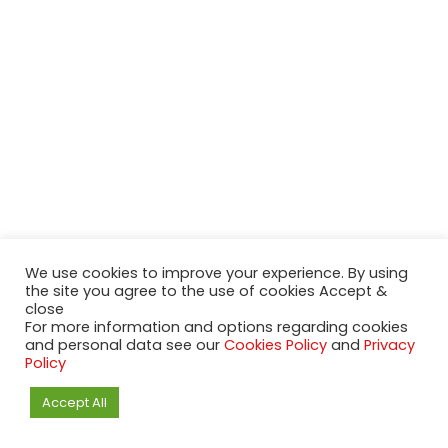
We use cookies to improve your experience. By using
the site you agree to the use of cookies Accept &
close
2020-2023 NeueModelleAutos.de. KaripNetwork - All rights
For more information and options regarding cookies
reserved.
and personal data see our
Cookies Policy
and
Privacy
NeuesModelAuto.de
Policy
Accept All