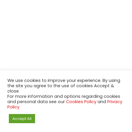
We use cookies to improve your experience. By using
the site you agree to the use of cookies Accept &
close
For more information and options regarding cookies
and personal data see our
Cookies Policy
and
Privacy
Policy
2020-2023 NeueModelleAutos.de. KaripNetwork - All rights
Accept All
reserved.
NeuesModelAuto.de