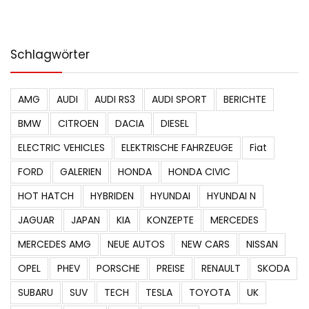
Schlagwörter
AMG
AUDI
AUDI RS3
AUDI SPORT
BERICHTE
BMW
CITROEN
DACIA
DIESEL
ELECTRIC VEHICLES
ELEKTRISCHE FAHRZEUGE
Fiat
FORD
GALERIEN
HONDA
HONDA CIVIC
HOT HATCH
HYBRIDEN
HYUNDAI
HYUNDAI N
JAGUAR
JAPAN
KIA
KONZEPTE
MERCEDES
MERCEDES AMG
NEUE AUTOS
NEW CARS
NISSAN
OPEL
PHEV
PORSCHE
PREISE
RENAULT
SKODA
SUBARU
SUV
TECH
TESLA
TOYOTA
UK