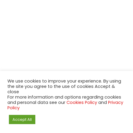
We use cookies to improve your experience. By using
the site you agree to the use of cookies Accept &
close
For more information and options regarding cookies
and personal data see our
Cookies Policy
and
Privacy
Policy
2020-2023 NeueModelleAutos.de. KaripNetwork - All rights
reserved.
Accept All
NeuesModelAuto.de