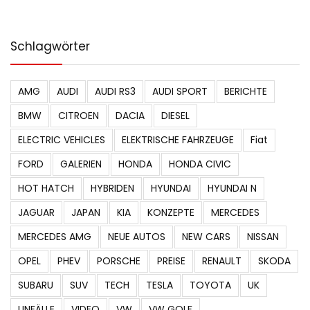
Schlagwörter
AMG
AUDI
AUDI RS3
AUDI SPORT
BERICHTE
BMW
CITROEN
DACIA
DIESEL
ELECTRIC VEHICLES
ELEKTRISCHE FAHRZEUGE
Fiat
FORD
GALERIEN
HONDA
HONDA CIVIC
HOT HATCH
HYBRIDEN
HYUNDAI
HYUNDAI N
JAGUAR
JAPAN
KIA
KONZEPTE
MERCEDES
MERCEDES AMG
NEUE AUTOS
NEW CARS
NISSAN
OPEL
PHEV
PORSCHE
PREISE
RENAULT
SKODA
SUBARU
SUV
TECH
TESLA
TOYOTA
UK
UNFÄLLE
VIDEO
VW
VW GOLF