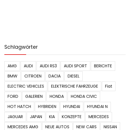
Schlagwörter
AMG
AUDI
AUDI RS3
AUDI SPORT
BERICHTE
BMW
CITROEN
DACIA
DIESEL
ELECTRIC VEHICLES
ELEKTRISCHE FAHRZEUGE
Fiat
FORD
GALERIEN
HONDA
HONDA CIVIC
HOT HATCH
HYBRIDEN
HYUNDAI
HYUNDAI N
JAGUAR
JAPAN
KIA
KONZEPTE
MERCEDES
MERCEDES AMG
NEUE AUTOS
NEW CARS
NISSAN