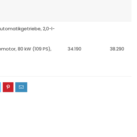
utomatikgetriebe, 2,0-l-
romotor, 80 kW (109 PS),
34.190
38.290