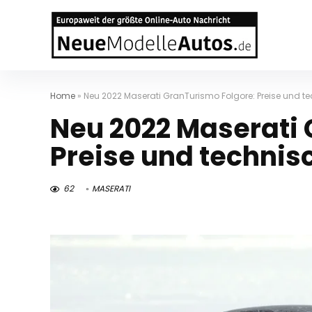
Home
»
Neu 2022 Maserati GranTurismo Folgore: Preise und t
Neu 2022 Maserati 
Preise und technis
62
MASERATI