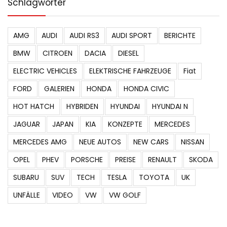
Schlagwörter
AMG
AUDI
AUDI RS3
AUDI SPORT
BERICHTE
BMW
CITROEN
DACIA
DIESEL
ELECTRIC VEHICLES
ELEKTRISCHE FAHRZEUGE
Fiat
FORD
GALERIEN
HONDA
HONDA CIVIC
HOT HATCH
HYBRIDEN
HYUNDAI
HYUNDAI N
JAGUAR
JAPAN
KIA
KONZEPTE
MERCEDES
MERCEDES AMG
NEUE AUTOS
NEW CARS
NISSAN
OPEL
PHEV
PORSCHE
PREISE
RENAULT
SKODA
SUBARU
SUV
TECH
TESLA
TOYOTA
UK
UNFÄLLE
VIDEO
VW
VW GOLF