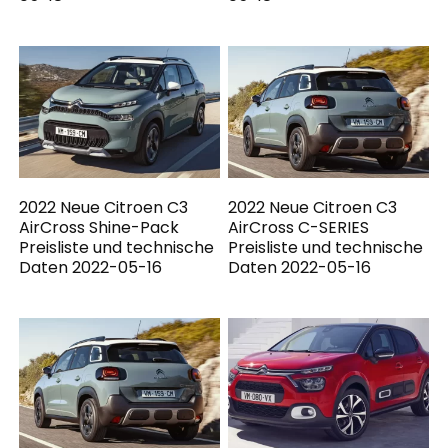
2022 Neue Citroen C3
2022 Neue Citroen C3
AirCross Shine-Pack
AirCross C-SERIES
Preisliste und technische
Preisliste und technische
Daten 2022-05-16
Daten 2022-05-16