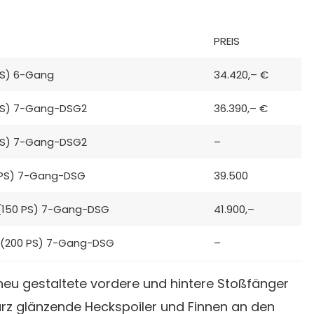
PREIS
 PS) 6-Gang
34.420,– €
0 PS) 7-Gang-DSG2
36.390,– €
0 PS) 7-Gang-DSG2
–
50 PS) 7-Gang-DSG
39.500
W (150 PS) 7-Gang-DSG
41.900,–
W (200 PS) 7-Gang-DSG
–
neu gestaltete vordere und hintere Stoßfänger
rz glänzende Heckspoiler und Finnen an den