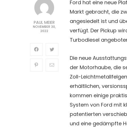
Ford hat eine neue Pl
Markt gebracht, die z
angesiedelt ist und üb
PAUL MEIER
NOVEMBER 30,
verfügt. Der Pickup wi
2022
Turbodiesel angeboten
Die neue Ausstattungsv
der Motorhaube, die s
Zoll-Leichtmetallfelg
erhältlichen, versions
kommen einige praktis
System von Ford mit 
patentierten verschieb
und eine gedämpfte H