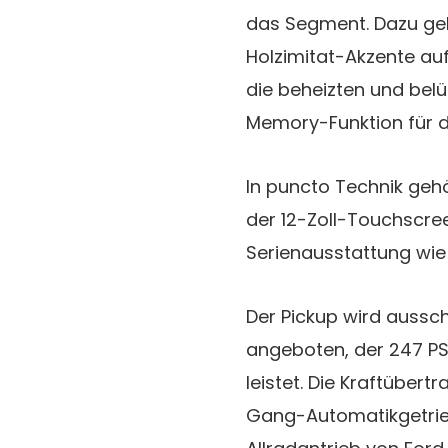
das Segment. Dazu geh
Holzimitat-Akzente au
die beheizten und belü
Memory-Funktion für d
In puncto Technik geh
der 12-Zoll-Touchscre
Serienausstattung wi
Der Pickup wird aussch
angeboten, der 247 P
leistet. Die Kraftübert
Gang-Automatikgetrie